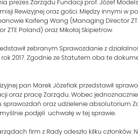
nia prezes Zarządu Fundacji prof. Józef Model
sji Rewizyjnej oraz gości. Między innymi w pos
 panowie Kaifeng Wang (Managing Director ZTE
r ZTE Poland) oraz Mikołaj Skipietrow.
zedstawił zebranym Sprawozdanie z działalnoś
rok 2017. Zgodnie ze Statutem oba te dokum
zyjnej pan Marek Józefiak przedstawił sprawo
cji oraz pracę Zarządu. Wobec jednoznacznie
u sprawozdań oraz udzielenie absolutorium Z
myślnie podjęli uchwałę w tej sprawie.
rządach firm z Rady odeszło kilku członków. 