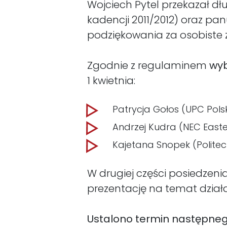
Wojciech Pytel przekazał d
kadencji 2011/2012) oraz pa
podziękowania za osobiste z
Zgodnie z regulaminem
wyb
1 kwietnia:
Patrycja Gołos (UPC Pols
Andrzej Kudra (NEC East
Kajetana Snopek (Polite
W drugiej części posiedzen
prezentację na temat działa
Ustalono termin następnego