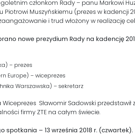
ługoletnim członkom Rady – panu Markowi Huz
nu Piotrowi Muszyńskiemu (prezes w kadencji 
aangażowanie i trud włożony w realizację cel
rano nowe prezydium Rady na kadencję 201
ka) – prezes
ern Europe) – wiceprezes
chnika Warszawska) – sekretarz
ia Wiceprezes Sławomir Sadowski przedstawił
lności firmy ZTE na całym świecie.
 spotkania – 13 września 2018 r. (czwartek).