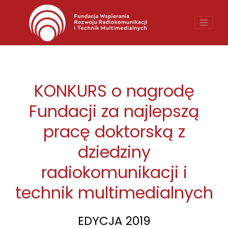
O nas
Organy fundacji
Media o nas
KONKURS o nagrodę
Sponsorzy
Fundacji za najlepszą
pracę doktorską z
dziedziny
Polski
English
radiokomunikacji i
technik multimedialnych
EDYCJA 2019