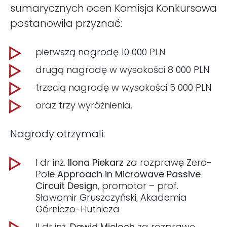
sumarycznych ocen Komisja Konkursowa
postanowiła przyznać:
pierwszą nagrodę 10 000 PLN
drugą nagrodę w wysokości 8 000 PLN
trzecią nagrodę w wysokości 5 000 PLN
oraz trzy wyróżnienia.
Nagrody otrzymali:
I dr inż.
Ilona Piekarz
za rozprawę Zero-
Pol
e Approach in Microwave Passive
Circuit Design
, promotor – prof.
Sławomir Gruszczyński, Akademia
Górniczo-Hutnicza
II dr inż.
Dawid Mieloch
za rozprawę