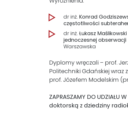
Wyróżnienia:
dr inż.
Konrad Godziszews
częstotliwości subterah
dr inż.
Łukasz Maślikowski
jednoczesnej obserwacj
Warszawska
Dyplomy wręczali – prof. Jer
Politechniki Gdańskiej wra
prof. Józefem Modelskim (p
ZAPRASZAMY DO UDZIAŁU W
doktorską z dziedziny radio