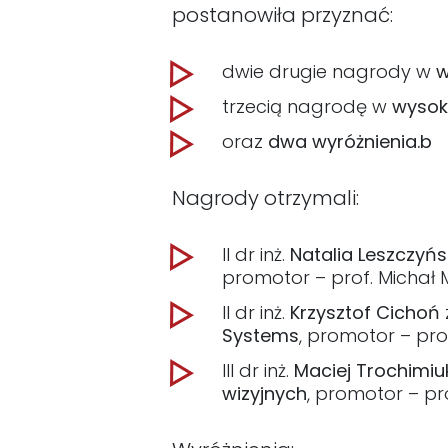
postanowiła przyznać:
dwie drugie nagrody w
w
trzecią nagrodę w
wysoko
oraz
dwa wyróżnienia.b
Nagrody otrzymali:
II dr inż.
Natalia Leszczyń
promotor – prof. Michał 
II dr inż.
Krzysztof Cichoń
Systems
, promotor – pr
III dr inż.
Maciej Trochimiu
wizyjnych
, promotor – pr