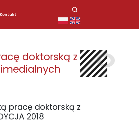
Kontakt
Polski
English
racę doktorską z
ltimedialnych
ą pracę doktorską z
EDYCJA 2018