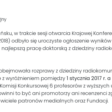
jny
sku, w trakcie sesji otwarcia Krajowej Konfer
iT 2018) odbyło się uroczyste ogłoszenie wynikó
najlepszą pracę doktorską z dziedziny radioko
obejmowała rozprawy z dziedziny radiokomuni
e z wyróżnieniem pomiędzy
1 stycznia 2017 r. a
 Komisji Konkursowej 6 profesorów z wyższych 
 powinni to być ani promotorzy ani recenzenci 
tawiciele patronów medialnych oraz Fundacji.