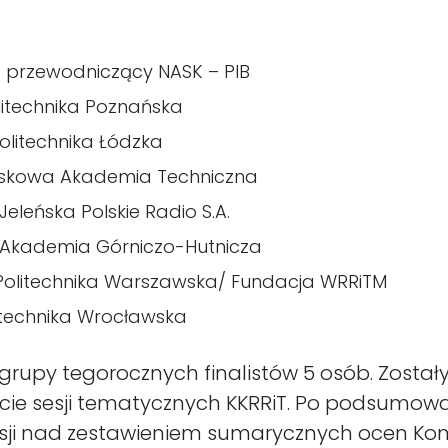
 przewodniczący NASK – PIB
litechnika Poznańska
olitechnika Łódzka
jskowa Akademia Techniczna
eleńska Polskie Radio S.A.
 Akademia Górniczo-Hutnicza
 Politechnika Warszawska/ Fundacja WRRiTM
olitechnika Wrocławska
grupy tegorocznych finalistów 5 osób. Zosta
akcie sesji tematycznych KKRRiT. Po podsumow
usji nad zestawieniem sumarycznych ocen Ko