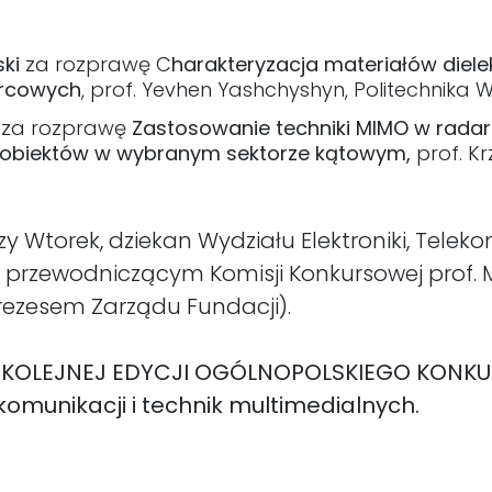
ki
za rozprawę C
harakteryzacja materiałów diele
ercowych
, prof. Yevhen Yashchyshyn, Politechnika
za rozprawę
Zastosowanie techniki MIMO w rad
i obiektów w wybranym sektorze kątowym,
prof. Kr
zy Wtorek, dziekan Wydziału Elektroniki, Teleko
z z przewodniczącym Komisji Konkursowej pro
rezesem Zarządu Fundacji).
 KOLEJNEJ EDYCJI OGÓLNOPOLSKIEGO KONKUR
komunikacji i technik multimedialnych.